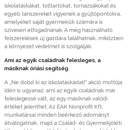
iskolatáskákat, tolltartókat, tornazsákokat és
egyéb tanszereket vigyenek a gyűjtőpontokra,
amelyeket saját gyermekük számára is
szívesen elfogadnának. A még használható
felszerelések új gazdára találhatnak, miközben
a környezet védelmét is szolgálják.
Ami az egyik családnak felesleges, a
másiknak óriási segítség
A „Ne dobd ki az iskolatáskádat!” akció mottója
idén is ugyanaz: ami az egyik családnak már
feleslegessé vált, az egy másiknak valódi
értéket jelenthet. Az ÉAK Nonprofit Kft.
munkatársai minden beérkező adományt
átválogatnak, majd a Család- és Gyermekjóléti