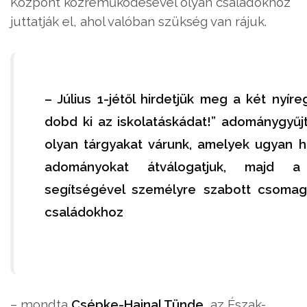
Központ közreműködésével olyan családokhoz
juttatják el, ahol valóban szükség van rájuk.
– Július 1-jétől hirdetjük meg a két nyí
dobd ki az iskolatáskádat!” adománygyűj
olyan tárgyakat várunk, amelyek ugyan ha
adományokat átválogatjuk, majd a 
segítségével személyre szabott csomago
családokhoz
– mondta
Csépke-Hajnal Tünde
, az Észak-