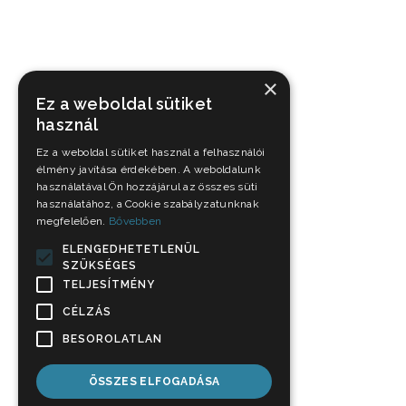
×
Ez a weboldal sütiket
használ
Ez a weboldal sütiket használ a felhasználói
élmény javítása érdekében. A weboldalunk
használatával Ön hozzájárul az összes süti
használatához, a Cookie szabályzatunknak
megfelelően.
Bővebben
ELENGEDHETETLENÜL
SZÜKSÉGES
TELJESÍTMÉNY
CÉLZÁS
BESOROLATLAN
ÖSSZES ELFOGADÁSA