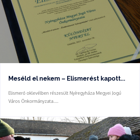
Meséld el nekem – Elismerést kapott...
Elismerő oklevélben részesült Nyíregyháza Megyei Jogú
Város Önkormányzata....