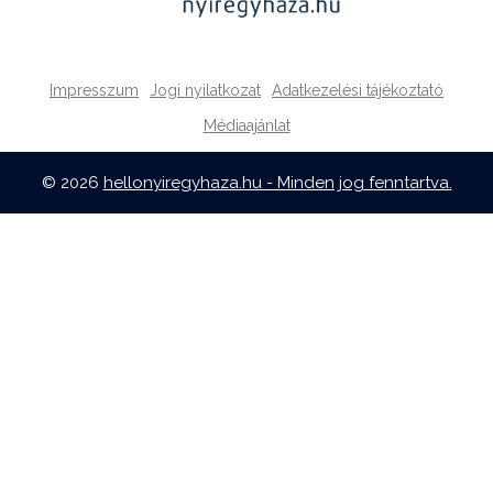
Impresszum
Jogi nyilatkozat
Adatkezelési tájékoztató
Médiaajánlat
© 2026
hellonyiregyhaza.hu - Minden jog fenntartva.