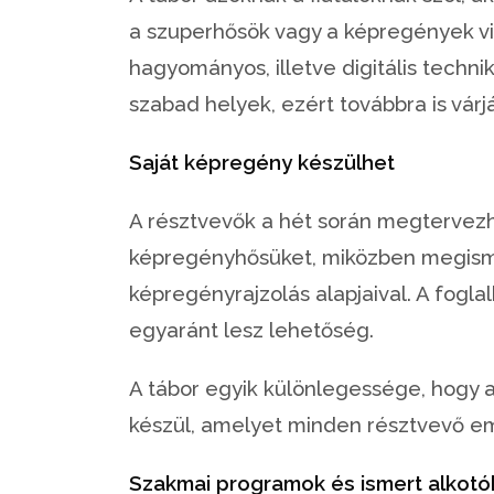
a szuperhősök vagy a képregények vil
hagyományos, illetve digitális techni
szabad helyek, ezért továbbra is várj
Saját képregény készülhet
A résztvevők a hét során megtervezh
képregényhősüket, miközben megism
képregényrajzolás alapjaival. A fogla
egyaránt lesz lehetőség.
A tábor egyik különlegessége, hogy 
készül, amelyet minden résztvevő e
Szakmai programok és ismert alkotó