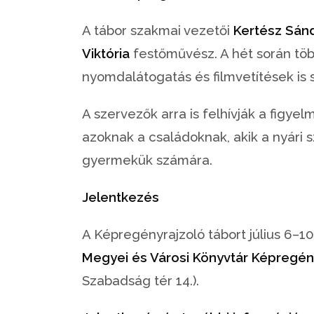
A tábor szakmai vezetői
Kertész Sán
Viktória
festőművész. A hét során töb
nyomdalátogatás és filmvetítések is s
A szervezők arra is felhívják a figyel
azoknak a családoknak, akik a nyári 
gyermekük számára.
Jelentkezés
A Képregényrajzoló tábort július 6–1
Megyei és Városi Könyvtár Képregé
Szabadság tér 14.).