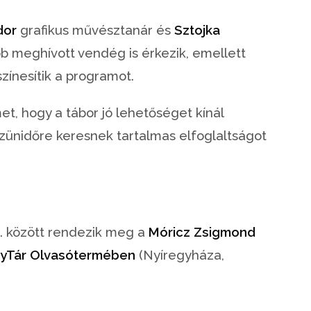
dor
grafikus művésztanár és
Sztojka
b meghívott vendég is érkezik, emellett
zínesítik a programot.
met, hogy a tábor jó lehetőséget kínál
szünidőre keresnek tartalmas elfoglaltságot
0. között rendezik meg a
Móricz Zsigmond
nyTár Olvasótermében
(Nyíregyháza,