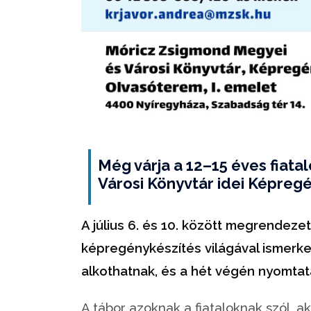
Még várja a 12–15 éves fiat
Városi Könyvtár idei Képregé
A július 6. és 10. között megrendeze
képregénykészítés világával ismerk
alkothatnak, és a hét végén nyomtatá
A tábor azoknak a fiataloknak szól, a