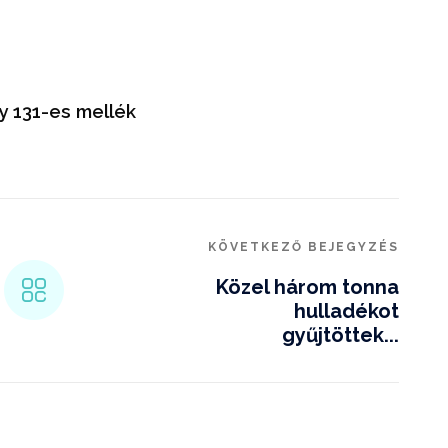
y 131-es mellék
KÖVETKEZŐ BEJEGYZÉS
Közel három tonna
hulladékot
gyűjtöttek...