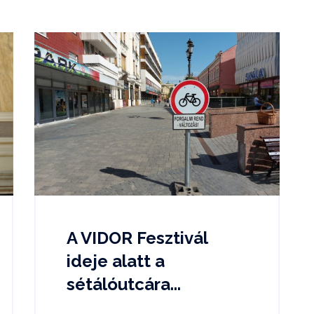
A VIDOR Fesztivál
ideje alatt a
sétálóutcára...