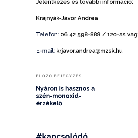
Jelentkezés és további információ:
Krajnyák-Jávor Andrea
Telefon:
06 42 598-888 / 120-as vag
E-mail:
krjavor.andrea@mzsk.hu
ELŐZŐ BEJEGYZÉS
Nyáron is hasznos a
szén-monoxid-
érzékelő
#kapcsolódó