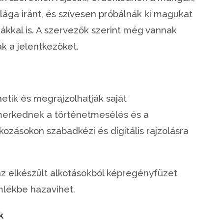
ága iránt, és szívesen próbálnák ki magukat
kákkal is. A szervezők szerint még vannak
ák a jelentkezőket.
etik és megrajzolhatják saját
erkednek a történetmesélés és a
lkozásokon szabadkézi és digitális rajzolásra
az elkészült alkotásokból képregényfüzet
mlékbe hazavihet.
k