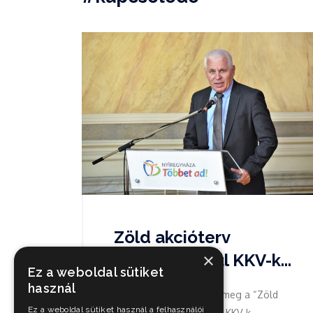
Zöld akcióterv
×
határok nélkül KKV-k...
Ez a weboldal sütiket
használ
A Városházán tartották meg a “Zöld
Ez a weboldal sütiket használ a felhasználói
akcióterv határok nélkül KKV-k