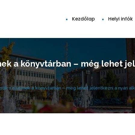
Kezdőlap
Helyi infók
k a könyvtárban – még lehet jel
ök születnek a könyvtárban – még lehet jelentkezni a nyári al