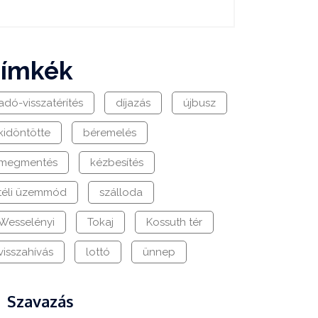
címkék
adó-visszatérítés
díjazás
újbusz
kidöntötte
béremelés
megmentés
kézbesítés
téli üzemmód
szálloda
Wesselényi
Tokaj
Kossuth tér
visszahívás
lottó
ünnep
Szavazás