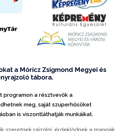
alokat a Móricz Zsigmond Megyei és
nyrajzoló tábora.
tt programon a résztvevők a
edhetnek meg, saját szuperhősöket
sban is viszontláthatják munkáikat.
kik szeretnek rajzolni, érdeklődnek a mangák,