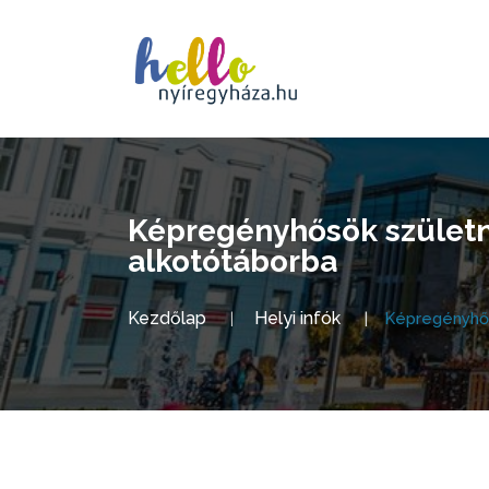
Képregényhősök születne
alkotótáborba
Kezdőlap
Helyi infók
Képregényhős