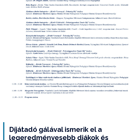
Díjátadó gálával ismerik el a
legeredményesebb diákok és