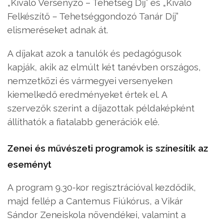
„Kiváló Versenyző – Tehetség Díj” és „Kiváló
Felkészítő – Tehetséggondozó Tanár Díj”
elismeréseket adnak át.
A díjakat azok a tanulók és pedagógusok
kapják, akik az elmúlt két tanévben országos,
nemzetközi és vármegyei versenyeken
kiemelkedő eredményeket értek el. A
szervezők szerint a díjazottak példaképként
állíthatók a fiatalabb generációk elé.
Zenei és művészeti programok is színesítik az
eseményt
A program 9.30-kor regisztrációval kezdődik,
majd fellép a Cantemus Fiúkórus, a Vikár
Sándor Zeneiskola növendékei, valamint a