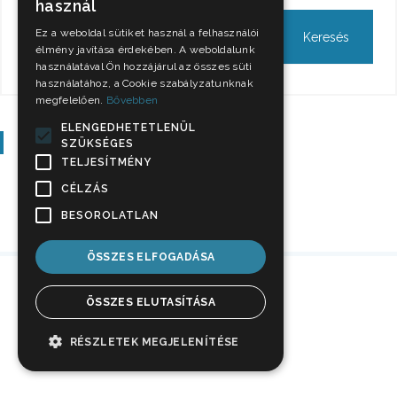
használ
Ez a weboldal sütiket használ a felhasználói
élmény javítása érdekében. A weboldalunk
használatával Ön hozzájárul az összes süti
használatához, a Cookie szabályzatunknak
megfelelően.
Bővebben
ELENGEDHETETLENÜL
Szavazás
SZÜKSÉGES
TELJESÍTMÉNY
CÉLZÁS
BESOROLATLAN
ÖSSZES ELFOGADÁSA
ÖSSZES ELUTASÍTÁSA
RÉSZLETEK MEGJELENÍTÉSE