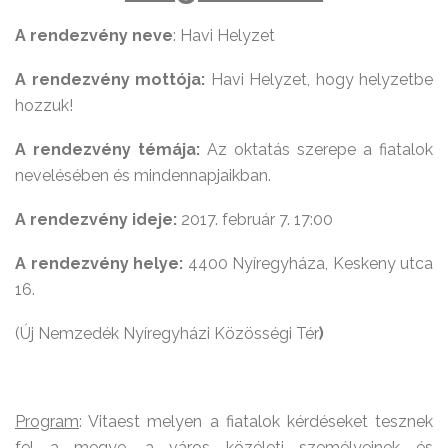
A rendezvény neve
: Havi Helyzet
A rendezvény mottója:
Havi Helyzet, hogy helyzetbe
hozzuk!
A rendezvény témája:
Az oktatás szerepe a fiatalok
nevelésében és mindennapjaikban.
A rendezvény ideje:
2017. február 7. 17:00
A rendezvény helye:
4400 Nyíregyháza, Keskeny utca
16.
(Új Nemzedék Nyíregyházi Közösségi Tér
)
Program
: Vitaest melyen a fiatalok kérdéseket tesznek
fel a megye, a város közéleti személyeinek és