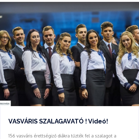
VASVÁRIS SZALAGAVATÓ ! Videó!
156 vasváris érettségiző diákra tűzték fel a szalagot a