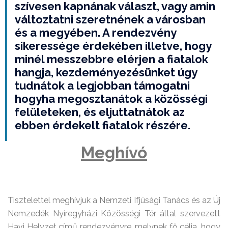
szívesen kapnának választ, vagy amin
változtatni szeretnének a városban
és a megyében. A rendezvény
sikeressége érdekében illetve, hogy
minél messzebbre elérjen a fiatalok
hangja, kezdeményezésünket úgy
tudnátok a legjobban támogatni
hogyha megosztanátok a közösségi
felületeken, és eljuttatnátok az
ebben érdekelt fiatalok részére.
Meghívó
Tisztelettel meghívjuk a Nemzeti Ifjúsági Tanács és az Új
Nemzedék Nyíregyházi Közösségi Tér által szervezett
Havi Helyzet című rendezvényre, melynek fő célja, hogy