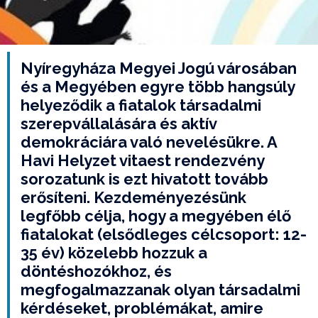
Nyíregyháza Megyei Jogú városában
és a Megyében egyre több hangsúly
helyeződik a fiatalok társadalmi
szerepvállalására és aktív
demokráciára való nevelésükre. A
Havi Helyzet vitaest rendezvény
sorozatunk is ezt hivatott tovább
erősíteni. Kezdeményezésünk
legfőbb célja, hogy a megyében élő
fiatalokat (elsődleges célcsoport: 12-
35 év) közelebb hozzuk a
döntéshozókhoz, és
megfogalmazzanak olyan társadalmi
kérdéseket, problémákat, amire