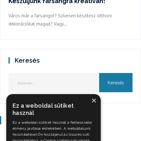
Készüljünk farsangra kreatívan!
Város már a farsangot? Szívesen készítesz otthoni
dekorációkat magad? Vagy...
Keresés
×
Ez a weboldal sütiket
használ
Szavazás
Ez a weboldal sütiket használ a felhasználói
élmény javítása érdekében. A weboldalunk
használatával Ön hozzájárul az összes süti
használatához, a Cookie szabályzatunknak