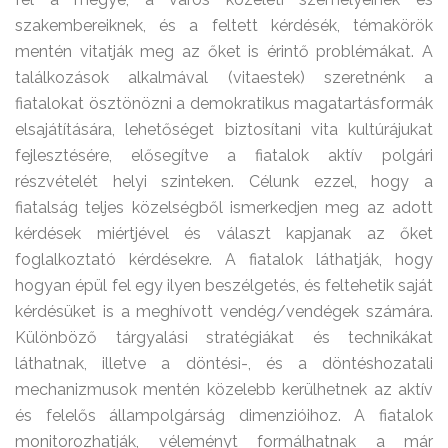
szakembereiknek, és a feltett kérdésék, témakörök
mentén vitatják meg az őket is érintő problémákat. A
találkozások alkalmával (vitaestek) szeretnénk a
fiatalokat ösztönözni a demokratikus magatartásformák
elsajátítására, lehetőséget biztosítani vita kultúrájukat
fejlesztésére, elősegítve a fiatalok aktív polgári
részvételét helyi szinteken. Célunk ezzel, hogy a
fiatalság teljes közelségből ismerkedjen meg az adott
kérdések miértjével és választ kapjanak az őket
foglalkoztató kérdésekre. A fiatalok láthatják, hogy
hogyan épül fel egy ilyen beszélgetés, és feltehetik saját
kérdésüket is a meghívott vendég/vendégek számára.
Különböző tárgyalási stratégiákat és technikákat
láthatnak, illetve a döntési-, és a döntéshozatali
mechanizmusok mentén közelebb kerülhetnek az aktív
és felelős állampolgárság dimenzióihoz. A fiatalok
monitorozhatják, véleményt formálhatnak a már