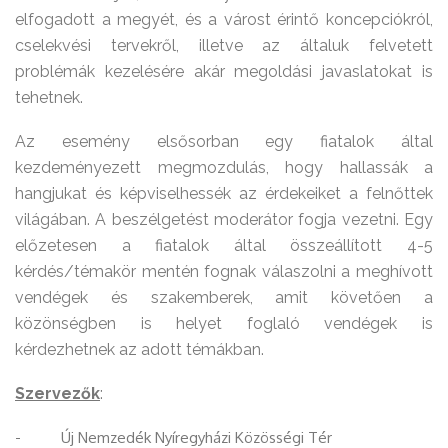
elfogadott a megyét, és a várost érintő koncepciókról,
cselekvési tervekről, illetve az általuk felvetett
problémák kezelésére akár megoldási javaslatokat is
tehetnek.
Az esemény elsősorban egy fiatalok által
kezdeményezett megmozdulás, hogy hallassák a
hangjukat és képviselhessék az érdekeiket a felnőttek
világában. A beszélgetést moderátor fogja vezetni. Egy
előzetesen a fiatalok által összeállított 4-5
kérdés/témakör mentén fognak válaszolni a meghívott
vendégek és szakemberek, amit követően a
közönségben is helyet foglaló vendégek is
kérdezhetnek az adott témákban.
Szervezők
:
- Új Nemzedék Nyíregyházi Közösségi Tér